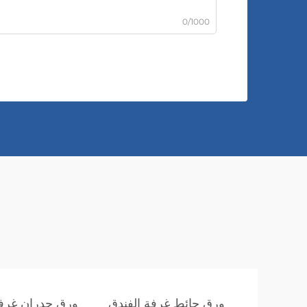
0/1000
ورق حائط غرفة الفندق
ورق جدران غرفة