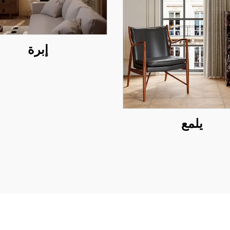
إبرة
يلمع