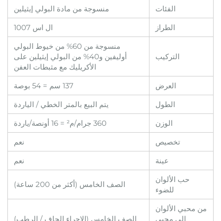
الفئات
منسوجة من مادة البولي إيثيلين
الطراز
ال اس 1007
منسوجة من 60% من خيوط البولي
التركيب
أوليفين و40% من البولي إيثيلين على
الأكريليك مع مثبطات العفن
العرض
137 سم = 54 بوصة
الطول
يتم البيع بالمتر الخطي / الياردة
الوزن
360 جرام/م² = 16 أونصة/ياردة
تخصيص
نعم
عينة
نعم
حب الألوان
الصف الخامس (أكثر من 200 ساعة)
للضوء
من محبي الألوان
إلى محبي
الصف الخامس (الإجراء الجاف / الرطب)