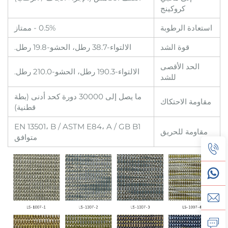
كروكينج
استعادة الرطوبة
0.5% - ممتاز
قوة الشد
الالتواء-38.7 رطل، الحشو-19.8 رطل.
الحد الأقصى
الالتواء-190.3 رطل، الحشو-210.0 رطل.
للشد
ما يصل إلى 30000 دورة كحد أدنى (بطة
مقاومة الاحتكاك
قطنية)
EN 13501، B / ASTM E84، A / GB B1
مقاومة للحريق
متوافق