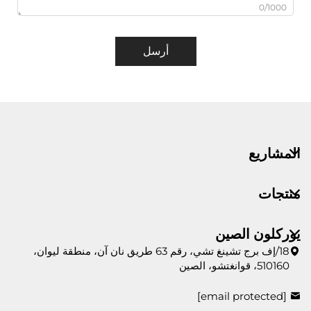
0/1000
أرسل
المشاريع
منتجات
يوركلون الصين
18/إف برج تشينغ تشي، رقم 63 طريق نان آن، منطقة ليوان،
510160، قوانغتشو، الصين
[email protected]