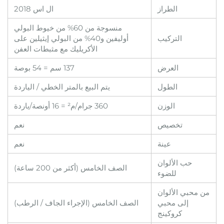
الطراز
ال اس 2018
منسوجة من 60% من خيوط البولي
التركيب
أوليفين و40% من البولي إيثيلين على
الأكريليك مع مثبطات العفن
العرض
137 سم = 54 بوصة
الطول
يتم البيع بالمتر الخطي / الياردة
الوزن
360 جرام/م² = 16 أونصة/ياردة
تخصيص
نعم
عينة
نعم
حب الألوان
الصف الخامس (أكثر من 200 ساعة)
للضوء
من محبي الألوان
إلى محبي
الصف الخامس (الإجراء الجاف / الرطب)
كروكينج