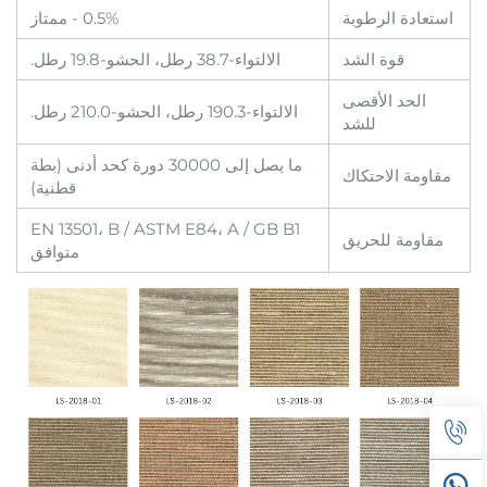
استعادة الرطوبة
0.5% - ممتاز
قوة الشد
الالتواء-38.7 رطل، الحشو-19.8 رطل.
الحد الأقصى
الالتواء-190.3 رطل، الحشو-210.0 رطل.
للشد
ما يصل إلى 30000 دورة كحد أدنى (بطة
مقاومة الاحتكاك
قطنية)
EN 13501، B / ASTM E84، A / GB B1
مقاومة للحريق
متوافق