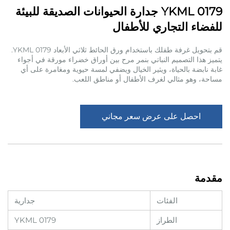
YKML 0179 جدارة الحيوانات الصديقة للبيئة
للفضاء التجاري للأطفال
قم بتحويل غرفة طفلك باستخدام ورق الحائط ثلاثي الأبعاد YKML 0179.
يتميز هذا التصميم النباتي بنمر مرح بين أوراق خضراء مورقة في أجواء
غابة نابضة بالحياة، ويثير الخيال ويضفي لمسة حيوية ومغامرة على أي
مساحة، وهو مثالي لغرف الأطفال أو مناطق اللعب.
احصل على عرض سعر مجاني
مقدمة
الفئات
جدارية
الطراز
YKML 0179