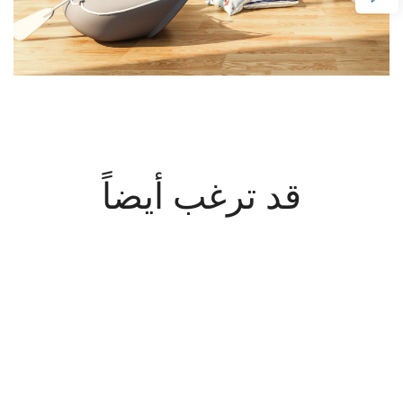
قد ترغب أيضاً