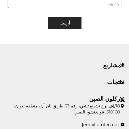
0/1000
أرسل
المشاريع
منتجات
يوركلون الصين
18/إف برج تشينغ تشي، رقم 63 طريق نان آن، منطقة ليوان،
510160، قوانغتشو، الصين
[email protected]