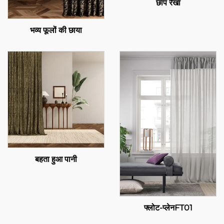
छाप रेखा
भव्य फूलों की छाया
बहता हुआ पानी
फ्लोट-प्लेनFT01