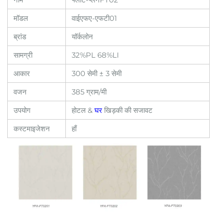
मॉडल
वाईएफए-एफटी01
ब्रांड
यॉर्कलोन
सामग्री
32%PL 68%LI
आकार
300 सेमी ± 3 सेमी
वजन
385 ग्राम/मी
उपयोग
होटल &
घर
खिड़की की सजावट
कस्टमाइजेशन
हाँ