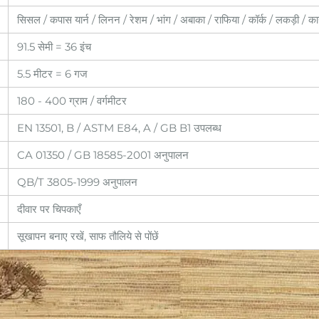
सिसल / कपास यार्न / लिनन / रेशम / भांग / अबाका / राफिया / कॉर्क / लकड़ी / क
91.5 सेमी = 36 इंच
5.5 मीटर = 6 गज
180 - 400 ग्राम / वर्गमीटर
EN 13501, B / ASTM E84, A / GB B1 उपलब्ध
CA 01350 / GB 18585-2001 अनुपालन
QB/T 3805-1999 अनुपालन
दीवार पर चिपकाएँ
सूखापन बनाए रखें, साफ तौलिये से पोंछें