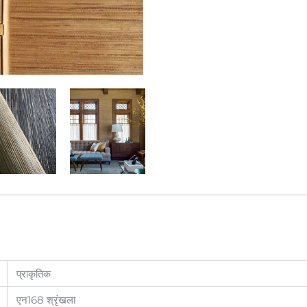
प्राकृतिक
एन168 श्रृंखला