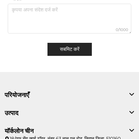
0/1000
सबमिट करें
परियोजनाएँ
उत्पाद
यॉर्कलोन चीन
18/एफ चेंग क्यूई टॉवर, नंबर 63 नान एन रोड, लिवान जिला, 510160,