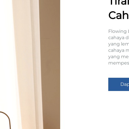
Tira
Cah
Flowing 
cahaya 
yang lem
cahaya m
yang men
mempes
Dap