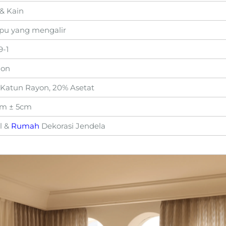
 & Kain
u yang mengalir
9-1
lon
Katun Rayon, 20% Asetat
m ± 5cm
l &
Rumah
Dekorasi Jendela