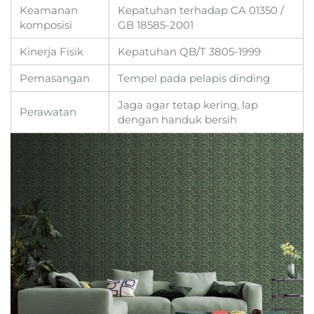
Keamanan
Kepatuhan terhadap CA 01350 /
komposisi
GB 18585-2001
Kinerja Fisik
Kepatuhan QB/T 3805-1999
Pemasangan
Tempel pada pelapis dinding
Jaga agar tetap kering, lap
Perawatan
dengan handuk bersih