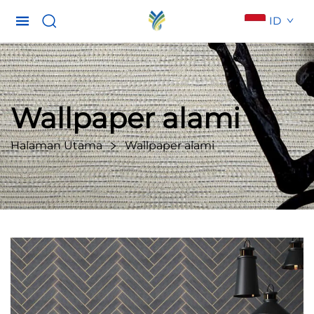
ID
Wallpaper alami
Halaman Utama
Wallpaper alami