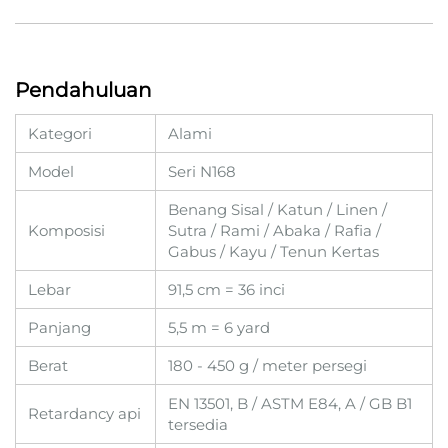
Pendahuluan
Kategori
Alami
Model
Seri N168
Benang Sisal / Katun / Linen /
Komposisi
Sutra / Rami / Abaka / Rafia /
Gabus / Kayu / Tenun Kertas
Lebar
91,5 cm = 36 inci
Panjang
5,5 m = 6 yard
Berat
180 - 450 g / meter persegi
EN 13501, B / ASTM E84, A / GB B1
Retardancy api
tersedia