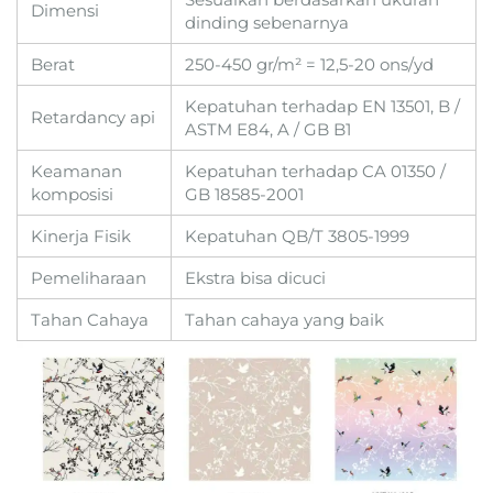
Dimensi
dinding sebenarnya
Berat
250-450 gr/m² = 12,5-20 ons/yd
Kepatuhan terhadap EN 13501, B /
Retardancy api
ASTM E84, A / GB B1
Keamanan
Kepatuhan terhadap CA 01350 /
komposisi
GB 18585-2001
Kinerja Fisik
Kepatuhan QB/T 3805-1999
Pemeliharaan
Ekstra bisa dicuci
Tahan Cahaya
Tahan cahaya yang baik