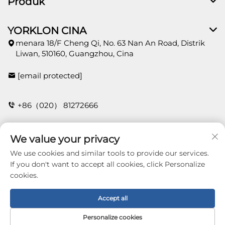
Produk
YORKLON CINA
menara 18/F Cheng Qi, No. 63 Nan An Road, Distrik
Liwan, 510160, Guangzhou, Cina
[email protected]
+86（020） 81272666
We value your privacy
HUBUNGI
We use cookies and similar tools to provide our services.
If you don't want to accept all cookies, click Personalize
cookies.
Copyright © 2026 Guangzhou Yorklon Wallcoverings
Limited. All right reserved -
Kebijakan Privasi
Accept all
Personalize cookies