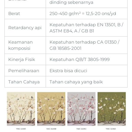
dinding sebenarnya
Berat
250-450 gr/m² = 12,5-20 ons/yd
Kepatuhan terhadap EN 13501, B /
Retardancy api
ASTM E84, A / GB B1
Keamanan
Kepatuhan terhadap CA 01350 /
komposisi
GB 18585-2001
Kinerja Fisik
Kepatuhan QB/T 3805-1999
Pemeliharaan
Ekstra bisa dicuci
Tahan Cahaya
Tahan cahaya yang baik