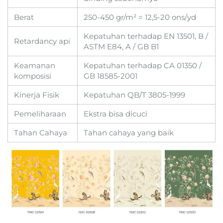
Berat
250-450 gr/m² = 12,5-20 ons/yd
Kepatuhan terhadap EN 13501, B /
Retardancy api
ASTM E84, A / GB B1
Keamanan
Kepatuhan terhadap CA 01350 /
komposisi
GB 18585-2001
Kinerja Fisik
Kepatuhan QB/T 3805-1999
Pemeliharaan
Ekstra bisa dicuci
Tahan Cahaya
Tahan cahaya yang baik