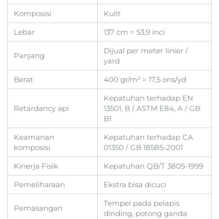
Komposisi
Kulit
Lebar
137 cm = 53,9 inci
Dijual per meter linier /
Panjang
yard
Berat
400 gr/m² = 17,5 ons/yd
Kepatuhan terhadap EN
Retardancy api
13501, B / ASTM E84, A / GB
B1
Keamanan
Kepatuhan terhadap CA
komposisi
01350 / GB 18585-2001
Kinerja Fisik
Kepatuhan QB/T 3805-1999
Pemeliharaan
Ekstra bisa dicuci
Tempel pada pelapis
Pemasangan
dinding, potong ganda