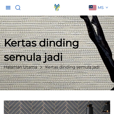
MS
Kertas dinding
semula jadi
Halaman Utama
Kertas dinding semula jadi