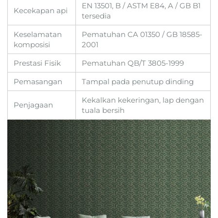
EN 13501, B / ASTM E84, A / GB B1
Kecekapan api
tersedia
Keselamatan
Pematuhan CA 01350 / GB 18585-
komposisi
2001
Prestasi Fisik
Pematuhan QB/T 3805-1999
Pemasangan
Tampal pada penutup dinding
Kekalkan kekeringan, lap dengan
Penjagaan
tuala bersih