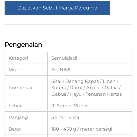
Dapatkan Sebut Harga Percuma
Pengenalan
Kategori
Semulajadi
Model
Siri N168
Sisal / Benang Kapas / Linen /
Komposisi
Sutera / Rami / Abaca / Raffia /
Gabus / Kayu / Tenunan Kertas
Lebar
91.5 cm = 36 inci
Panjang
5.5 m = 6 ela
Berat
180 - 450 g / meter persegi