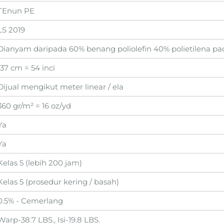
TEnun PE
LS 2019
Dianyam daripada 60% benang poliolefin 40% polietilena p
137 cm = 54 inci
Dijual mengikut meter linear / ela
360 gr/m² = 16 oz/yd
Ya
Ya
Kelas 5 (lebih 200 jam)
Kelas 5 (prosedur kering / basah)
0.5% - Cemerlang
Warp-38.7 LBS., Isi-19.8 LBS.