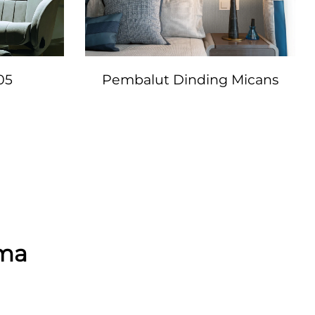
05
Pembalut Dinding Micans
uma