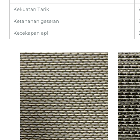
Kekuatan Tarik
Ketahanan geseran
Kecekapan api