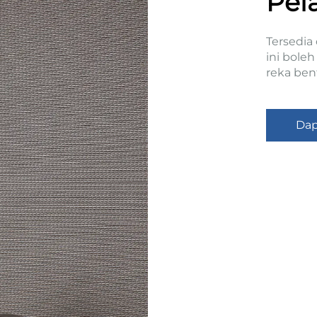
Pel
Tersedia
ini bole
reka ben
Dap