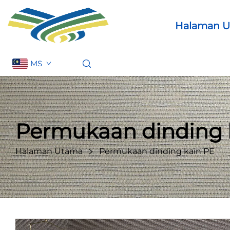
Halaman 
MS
Permukaan dinding 
Halaman Utama
Permukaan dinding kain PE