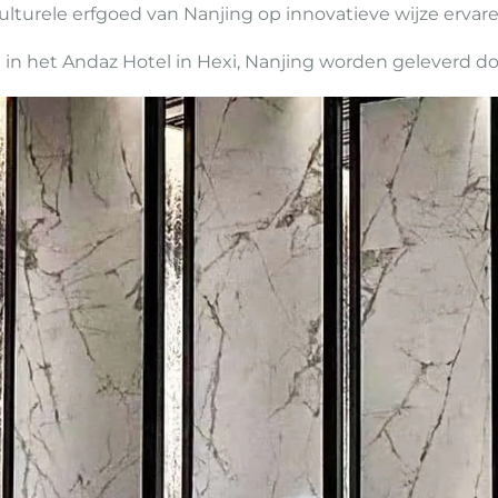
ulturele erfgoed van Nanjing op innovatieve wijze ervare
n het Andaz Hotel in Hexi, Nanjing worden geleverd do