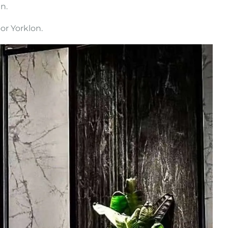
n.
or Yorklon.