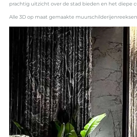
prachtig uitzicht over de stad bieden en het diepe c
Alle 3D op maat gemaakte muurschilderijenreeksen i