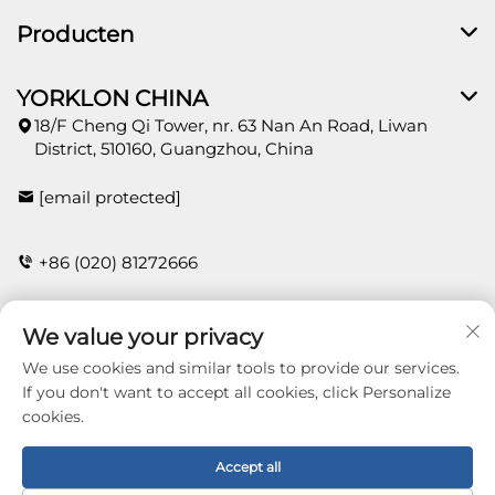
Producten
YORKLON CHINA
18/F Cheng Qi Tower, nr. 63 Nan An Road, Liwan
District, 510160, Guangzhou, China
[email protected]
+86 (020) 81272666
We value your privacy
CONTACT
We use cookies and similar tools to provide our services.
If you don't want to accept all cookies, click Personalize
cookies.
Copyright © 2026 Guangzhou Yorklon Wallcoverings
Limited. All right reserved -
Privacybeleid
Accept all