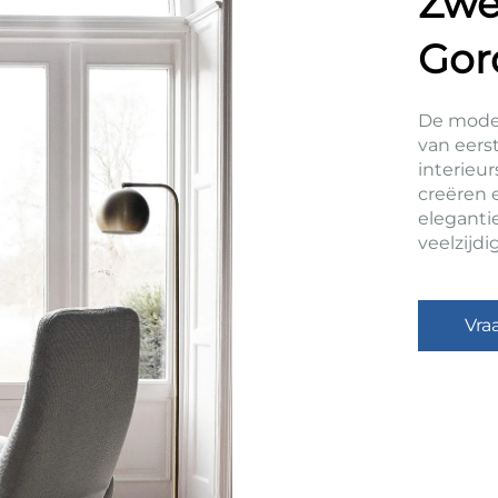
Zwe
Gor
De moder
van eerst
interieu
creëren e
eleganti
veelzijd
Vra