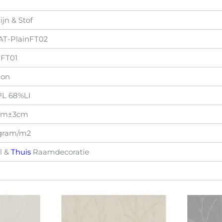
ijn & Stof
T-PlainFT02
FT01
lon
L 68%LI
cm±3cm
gram/m2
l &
Thuis
Raamdecoratie