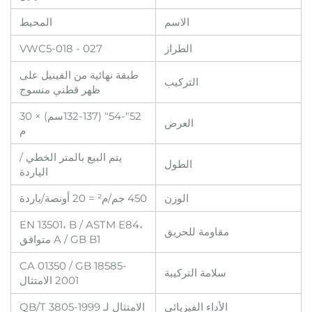
الاسم
المحيط
الطراز
VWC5-018 - 027
طبقة نهائية من الفينيل على
التركيب
ظهر قطني منسوج
52"-54" (132-137سم) × 30
العرض
م
يتم البيع بالمتر الخطي /
الطول
الياردة
الوزن
450 جم/م² = 20 أونصة/ياردة
EN 13501، B / ASTM E84،
مقاومة للحريق
A / GB B1 متوافق
CA 01350 / GB 18585-
سلامة التركيبة
2001 الامتثال
الأداء الفيزيائي
الامتثال لـ QB/T 3805-1999