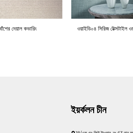
বাঁশের দেয়াল কভারিং
ওয়াইডি০৪ সিরিজ টেক্সটাইল ও
ইয়র্কলন চীন
18/এফ চেং কিউ টাওয়ার, নং 63 নান আ