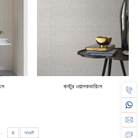
িংস
কনটুর ওয়ালকভারিংস
...
8
পরেরটি