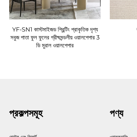
YF-SN1 কাস্টমাইজড প্রিন্টিং প্রাকৃতিক দৃশ্য
সবুজ পাতা ফুল ফুলের গ্রীষ্মমন্ডলীয় ওয়ালপেপার 3
ডি মুরাল ওয়ালপেপার
প্রকল্পসমূহ
পণ্য
হোটেল এবং রিসোর্ট
ওয়ালকভারিং