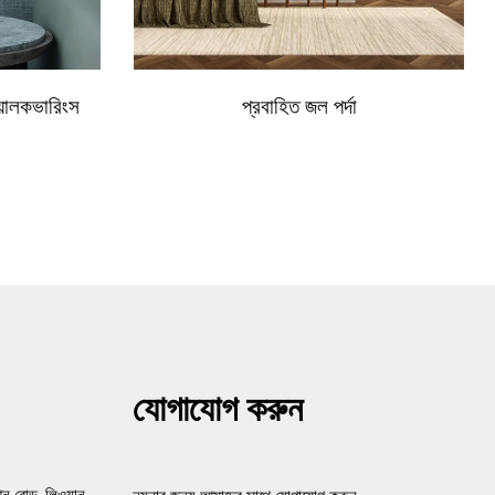
য়ালকভারিংস
প্রবাহিত জল পর্দা
যোগাযোগ করুন
ন রোড, লিওয়ান