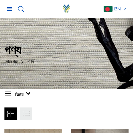
BN
পণ্য
হোমপেজ
পণ্য
ফিল্টার