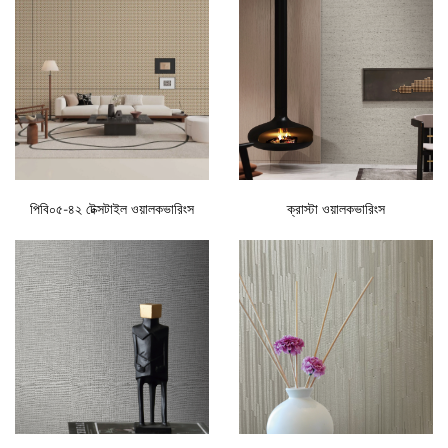
পিবি০৫-৪২ টেক্সটাইল ওয়ালকভারিংস
ক্রাস্টা ওয়ালকভারিংস