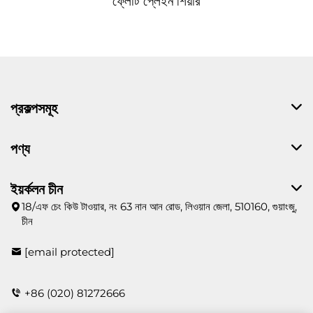
ফ্লোট প্লেইন শিয়ার
প্রকল্পসমূহ
পণ্য
ইয়র্কলন চীন
18/এফ চেং কিউ টাওয়ার, নং 63 নান আন রোড, লিওয়ান জেলা, 510160, গুয়াংজু,
চীন
[email protected]
+86 (020) 81272666