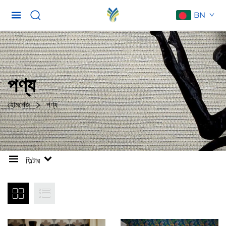
BN
পণ্য
হোমপেজ
পণ্য
ফিল্টার