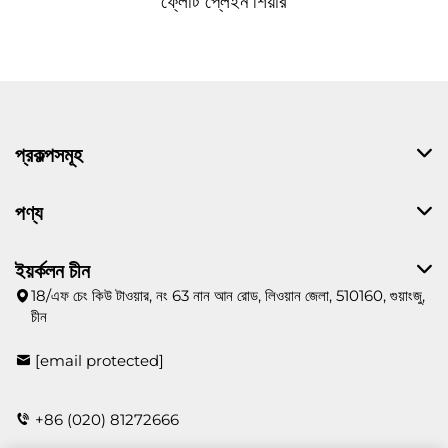
ফ্লোট প্লেইন শিয়ার
প্রকল্পসমূহ
পণ্য
ইয়র্কলন চীন
18/এফ চেং কিউ টাওয়ার, নং 63 নান আন রোড, লিওয়ান জেলা, 510160, গুয়াংজু,
চীন
[email protected]
+86 (020) 81272666