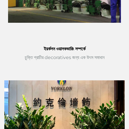
ইয়র্কলন ওয়ালকভারিং সম্পর্কে
চুক্তি প্রাচীর decoratives জন্য এক উৎস সমাধান