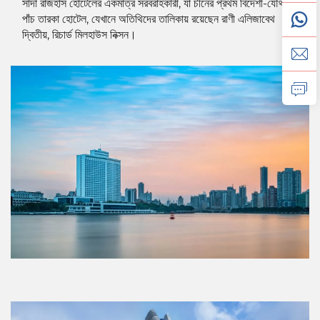
সাদা রাজহাঁস হোটেলের একমাত্র সরবরাহকারী, যা চীনের প্রথম বিদেশী-যৌথ
পাঁচ তারকা হোটেল, যেখানে অতিথিদের তালিকায় রয়েছেন রাণী এলিজাবেথ
দ্বিতীয়, রিচার্ড মিলহাউস নিক্সন।