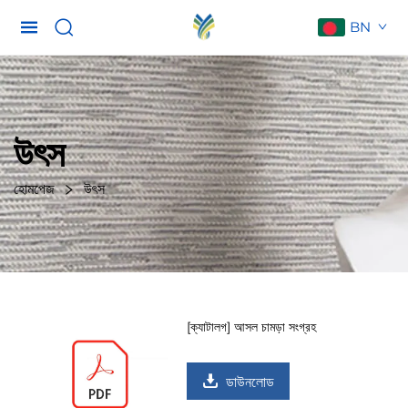
BN
উৎস
হোমপেজ
উৎস
[ক্যাটালগ] আসল চামড়া সংগ্রহ
ডাউনলোড