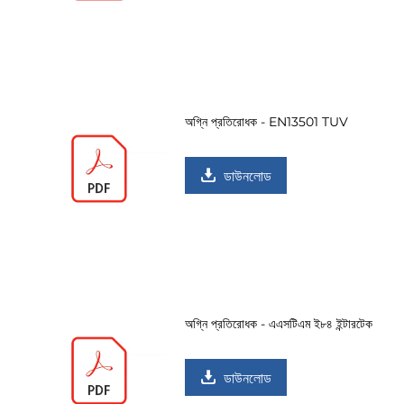
অগ্নি প্রতিরোধক - EN13501 TUV
ডাউনলোড
অগ্নি প্রতিরোধক - এএসটিএম ই৮৪ ইন্টারটেক
ডাউনলোড