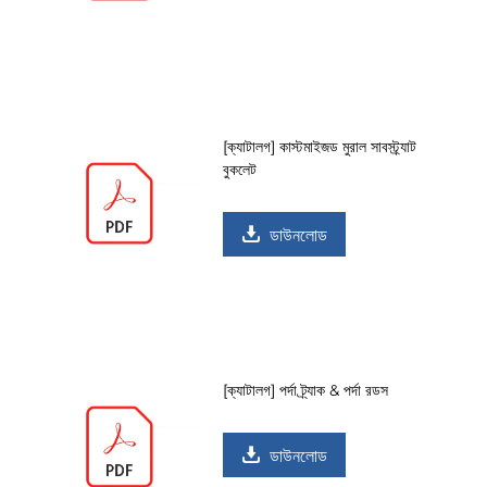
[ক্যাটালগ] কাস্টমাইজড মুরাল সাবস্ট্র্যাট
বুকলেট
ডাউনলোড
[ক্যাটালগ] পর্দা ট্র্যাক & পর্দা রডস
ডাউনলোড