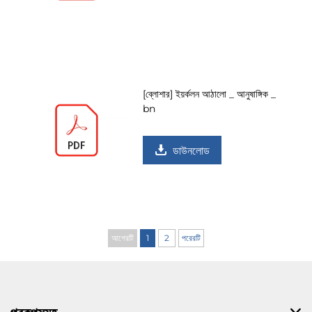
[ব্লোশার] ইয়র্কলন আঠালো _ আনুষাঙ্গিক _
bn
ডাউনলোড
আগেরটি
1
2
পরেরটি