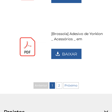
[Brossola] Adesivo de Yorklon
_ Acessórios _ em
BAIXAR
Anterior
1
2
Próximo