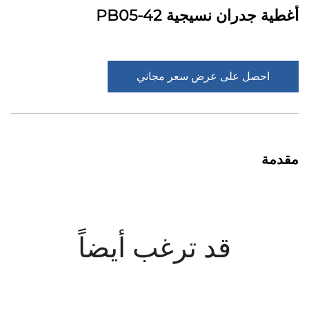
أغطية جدران نسيجية PB05-42
احصل على عرض سعر مجاني
مقدمة
قد ترغب أيضاً