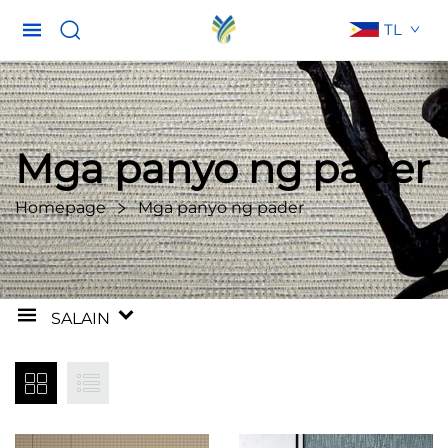
TL
Mga panyo ng pader
Homepage
Mga panyo ng pader
SALAIN