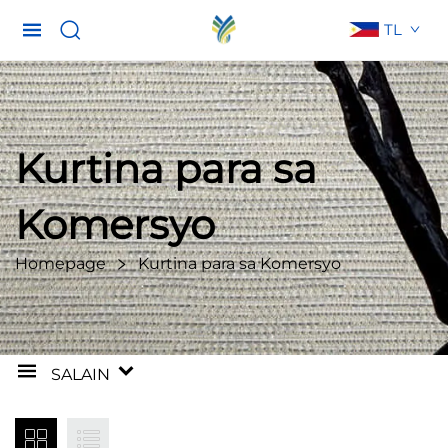
TL
Kurtina para sa
Komersyo
Homepage
Kurtina para sa Komersyo
SALAIN