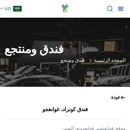
AR
فندق ومنتجع
الصفحة الرئيسية
فندق ومنتجع
عودة
فندق كونراد، غوانغجو
موقع: قوانغتشو، قوانغدونغ، الصين