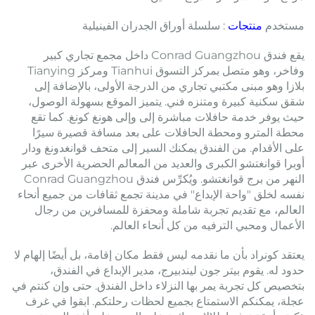
مستخدم
منتجات
: سلسلة أوراق الجدران الفينيلية
يقع فندق Conrad Guangzhou داخل مجمع تجاري كبير
وفاخر، وهو متصل بمركز التسوق Tianhui ومركز Tianying
بلازا وهو مبنى مكتبي تجاري من الدرجة الأولى، بالإضافة إلى
شقق سكنية كبيرة ومتنزه فني. يتميز الموقع بسهولة الوصول،
حيث يوفر خدمة حافلات مباشرة إلى وإلى هونغ كونغ. كما تقع
محطة المترو ومحطة الحافلات على بعد مسافة قصيرة سيرًا
على الأقدام. من الفندق يمكنك السير إلى متحف قوانغدونغ ودار
أوبرا قوانغتشو الكبرى والعديد من المعالم الحضرية الأخرى عبر
النهر من برج قوانغتشو. ويُكرِّس فندق Conrad Guangzhou
نفسه لخلق "واحة الإبداع" في مدينة تجمع ثقافات من جميع أنحاء
العالم، مع تقديم تجربة شاملة ومحفزة للمسافرين من رجال
الأعمال ومحبي الترفيه من كل أنحاء العالم.
يعتقد كونراد بأن ما نقدمه ليس فقط مكان إقامة، بل أيضًا إلهام لا
حدود له. يقوم بيتر جون ليندبيرج، مدير الإبداع في الفندق،
بتخصيص كل تجربة يمر بها النزلاء داخل الفندق. حتى وإن كنتم في
عجلة، يمكنكم الاستمتاع بجميع لحظات رحلتكم. ابقوا في غرف