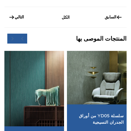
السابق
التالي
الكل
المنتجات الموصى بها
سلسلة YD05 من أوراق
الجدران النسيجية