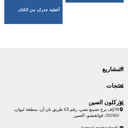
أغطية جدران من الكتان
المشاريع
منتجات
يوركلون الصين
18/إف برج تشينغ تشي، رقم 63 طريق نان آن، منطقة ليوان،
510160، قوانغتشو، الصين
[email protected]