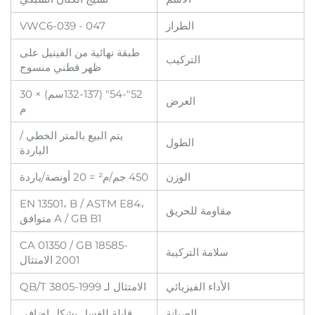
الطراز
VWC6-039 - 047
طبقة نهائية من الفينيل على
التركيب
ظهر قطني منسوج
52"-54" (132-137سم) × 30
العرض
م
يتم البيع بالمتر الخطي /
الطول
الياردة
الوزن
450 جم/م² = 20 أونصة/ياردة
EN 13501، B / ASTM E84،
مقاومة للحريق
A / GB B1 متوافق
CA 01350 / GB 18585-
سلامة التركيبة
2001 الامتثال
الأداء الفيزيائي
الامتثال لـ QB/T 3805-1999
الصيانة
قابلة للغسل بشكل إضافي