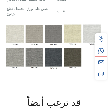
لصق على ورق الحائط، قطع
التثبيت
مزدوج
قد ترغب أيضاً