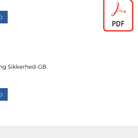
D
g Sikkerhed-GB
D