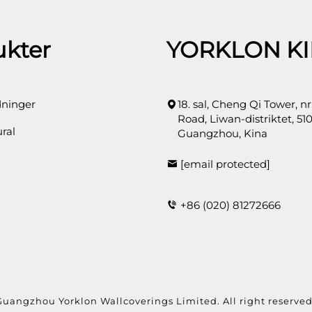
ukter
YORKLON K
ninger
18. sal, Cheng Qi Tower, n
Road, Liwan-distriktet, 510
ral
Guangzhou, Kina
[email protected]
+86 (020) 81272666
Guangzhou Yorklon Wallcoverings Limited. All right reserve