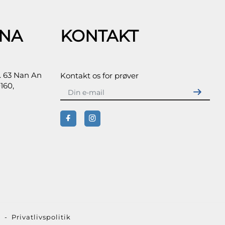
INA
KONTAKT
r. 63 Nan An
Kontakt os for prøver
160,
d -
Privatlivspolitik