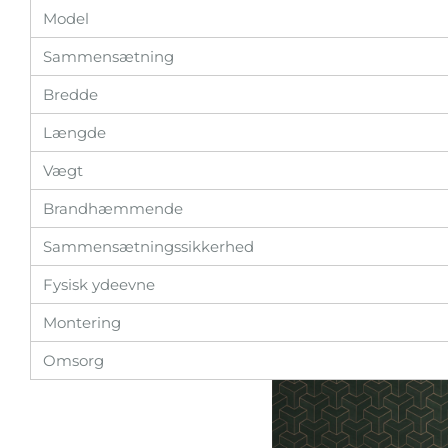
Model
Sammensætning
Bredde
Længde
Vægt
Brandhæmmende
Sammensætningssikkerhed
Fysisk ydeevne
Montering
Omsorg