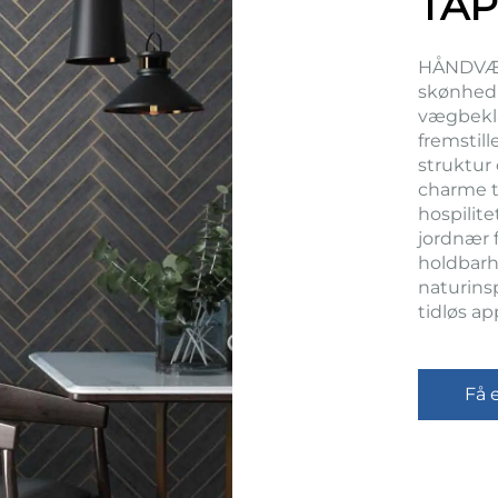
TAP
HÅNDVÆR
skønhed 
vægbeklæ
fremstil
struktur 
charme ti
hospilite
jordnær 
holdbarhe
naturins
tidløs ap
Få e