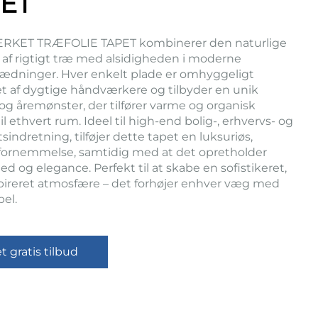
ET
KET TRÆFOLIE TAPET kombinerer den naturlige
af rigtigt træ med alsidigheden i moderne
dninger. Hver enkelt plade er omhyggeligt
let af dygtige håndværkere og tilbyder en unik
og åremønster, der tilfører varme og organisk
l ethvert rum. Ideel til high-end bolig-, erhvervs- og
tsindretning, tilføjer dette tapet en luksuriøs,
fornemmelse, samtidig med at det opretholder
d og elegance. Perfekt til at skabe en sofistikeret,
pireret atmosfære – det forhøjer enhver væg med
pel.
t gratis tilbud