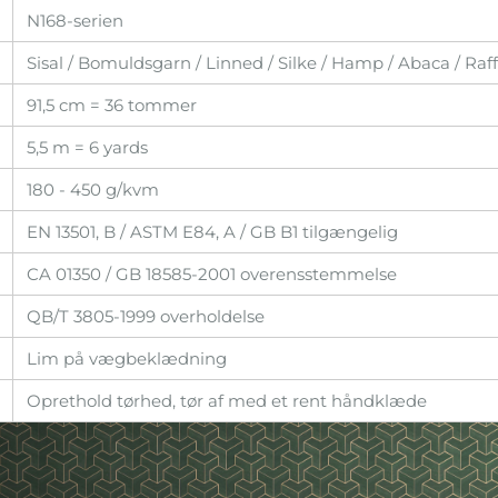
N168-serien
Sisal / Bomuldsgarn / Linned / Silke / Hamp / Abaca / Raf
91,5 cm = 36 tommer
5,5 m = 6 yards
180 - 450 g/kvm
EN 13501, B / ASTM E84, A / GB B1 tilgængelig
CA 01350 / GB 18585-2001 overensstemmelse
QB/T 3805-1999 overholdelse
Lim på vægbeklædning
Oprethold tørhed, tør af med et rent håndklæde