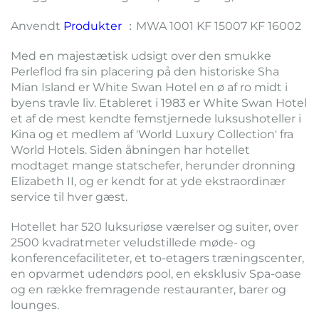
Anvendt
Produkter
：MWA 1001 KF 15007 KF 16002
Med en majestætisk udsigt over den smukke
Perleflod fra sin placering på den historiske Sha
Mian Island er White Swan Hotel en ø af ro midt i
byens travle liv. Etableret i 1983 er White Swan Hotel
et af de mest kendte femstjernede luksushoteller i
Kina og et medlem af 'World Luxury Collection' fra
World Hotels. Siden åbningen har hotellet
modtaget mange statschefer, herunder dronning
Elizabeth II, og er kendt for at yde ekstraordinær
service til hver gæst.
Hotellet har 520 luksuriøse værelser og suiter, over
2500 kvadratmeter veludstillede møde- og
konferencefaciliteter, et to-etagers træningscenter,
en opvarmet udendørs pool, en eksklusiv Spa-oase
og en række fremragende restauranter, barer og
lounges.