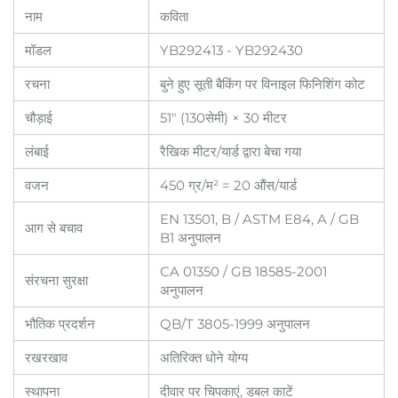
नाम
कविता
मॉडल
YB292413 - YB292430
रचना
बुने हुए सूती बैकिंग पर विनाइल फिनिशिंग कोट
चौड़ाई
51" (130सेमी) × 30 मीटर
लंबाई
रैखिक मीटर/यार्ड द्वारा बेचा गया
वजन
450 ग्र/म² = 20 औंस/यार्ड
EN 13501, B / ASTM E84, A / GB
आग से बचाव
B1 अनुपालन
CA 01350 / GB 18585-2001
संरचना सुरक्षा
अनुपालन
भौतिक प्रदर्शन
QB/T 3805-1999 अनुपालन
रखरखाव
अतिरिक्त धोने योग्य
स्थापना
दीवार पर चिपकाएं, डबल काटें