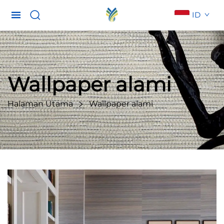
ID
Wallpaper alami
Halaman Utama
Wallpaper alami