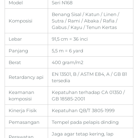
Model
Seri N168
Benang Sisal / Katun / Linen /
Komposisi
Sutra / Rami / Abaka / Rafia /
Gabus / Kayu / Tenun Kertas
Lebar
91,5 cm = 36 inci
Panjang
5,5 m = 6 yard
Berat
400 gram/m2
EN 13501, B / ASTM E84, A / GB B1
Retardancy api
tersedia
Keamanan
Kepatuhan terhadap CA 01350 /
komposisi
GB 18585-2001
Kinerja Fisik
Kepatuhan QB/T 3805-1999
Pemasangan
Tempel pada pelapis dinding
Jaga agar tetap kering, lap
Perawatan