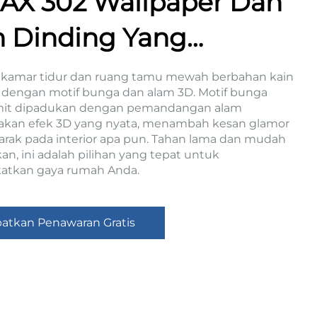
AX 302 Wallpaper Dan
n Dinding Yang
esuaikan Dengan
 kamar tidur dan ruang tamu mewah berbahan kain
r dengan motif bunga dan alam 3D. Motif bunga
isan Tangan Yang
mit dipadukan dengan pemandangan alam
akan efek 3D yang nyata, menambah kesan glamor
kir Bunga Dan Burung
rak pada interior apa pun. Tahan lama dan mudah
an, ini adalah pilihan yang tepat untuk
atkan gaya rumah Anda.
atkan Penawaran Gratis