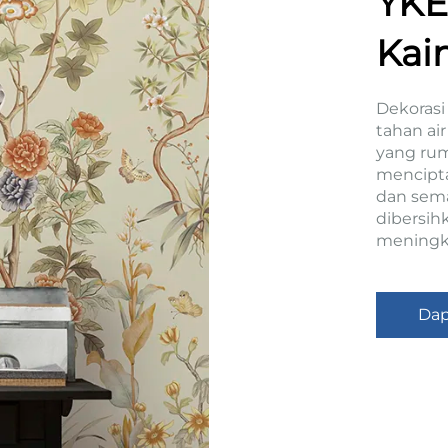
YKE
Kai
Dis
Dekorasi
tahan ai
Luk
yang ru
mencipt
Diu
dan sema
dibersihk
meningk
Dap