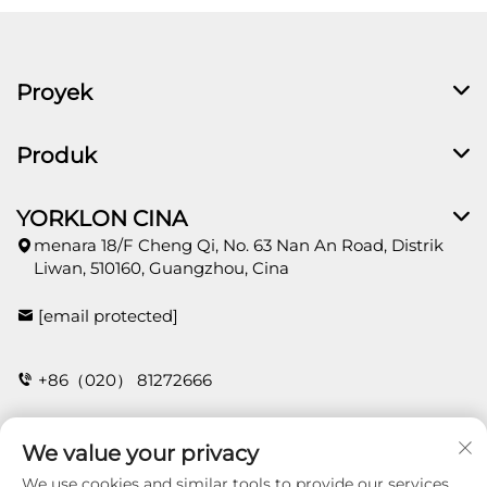
Proyek
Produk
YORKLON CINA
menara 18/F Cheng Qi, No. 63 Nan An Road, Distrik
Liwan, 510160, Guangzhou, Cina
[email protected]
+86（020） 81272666
We value your privacy
HUBUNGI
We use cookies and similar tools to provide our services.