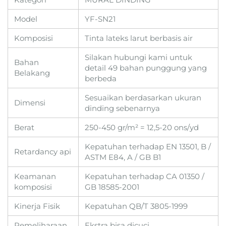
Model
YF-SN21
Komposisi
Tinta lateks larut berbasis air
Silakan hubungi kami untuk
Bahan
detail 49 bahan punggung yang
Belakang
berbeda
Sesuaikan berdasarkan ukuran
Dimensi
dinding sebenarnya
Berat
250-450 gr/m² = 12,5-20 ons/yd
Kepatuhan terhadap EN 13501, B /
Retardancy api
ASTM E84, A / GB B1
Keamanan
Kepatuhan terhadap CA 01350 /
komposisi
GB 18585-2001
Kinerja Fisik
Kepatuhan QB/T 3805-1999
Pemeliharaan
Ekstra bisa dicuci