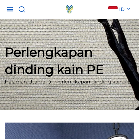
ID
Perlengkapan
dinding kain PE
Halaman Utama
Perlengkapan dinding kain PE