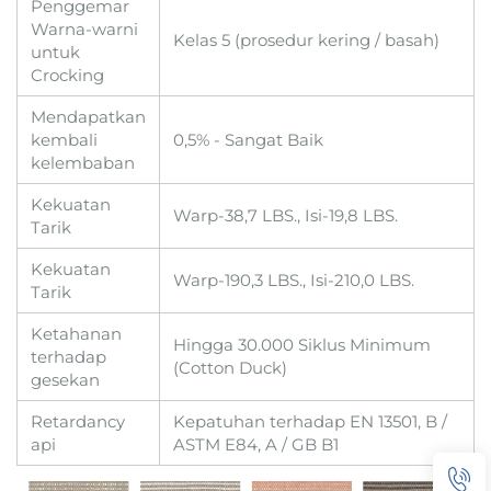
Penggemar
Warna-warni
Kelas 5 (prosedur kering / basah)
untuk
Crocking
Mendapatkan
kembali
0,5% - Sangat Baik
kelembaban
Kekuatan
Warp-38,7 LBS., Isi-19,8 LBS.
Tarik
Kekuatan
Warp-190,3 LBS., Isi-210,0 LBS.
Tarik
Ketahanan
Hingga 30.000 Siklus Minimum
terhadap
(Cotton Duck)
gesekan
Retardancy
Kepatuhan terhadap EN 13501, B /
api
ASTM E84, A / GB B1