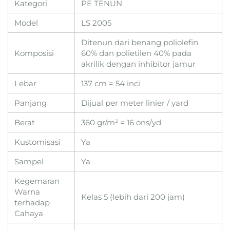
Kategori
PE TENUN
Model
LS 2005
Ditenun dari benang poliolefin
Komposisi
60% dan polietilen 40% pada
akrilik dengan inhibitor jamur
Lebar
137 cm = 54 inci
Panjang
Dijual per meter linier / yard
Berat
360 gr/m² = 16 ons/yd
Kustomisasi
Ya
Sampel
Ya
Kegemaran
Warna
Kelas 5 (lebih dari 200 jam)
terhadap
Cahaya