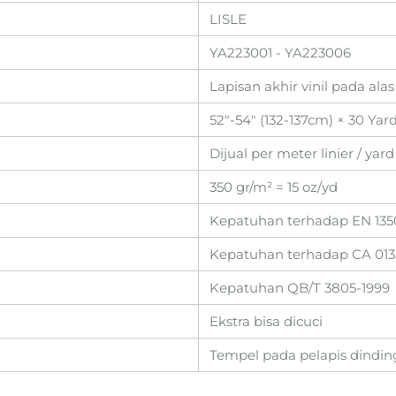
LISLE
YA223001 - YA223006
Lapisan akhir vinil pada ala
52"-54" (132-137cm) × 30 Yar
Dijual per meter linier / yard
350 gr/m² = 15 oz/yd
Kepatuhan terhadap EN 13501
Kepatuhan terhadap CA 013
Kepatuhan QB/T 3805-1999
Ekstra bisa dicuci
Tempel pada pelapis dindin