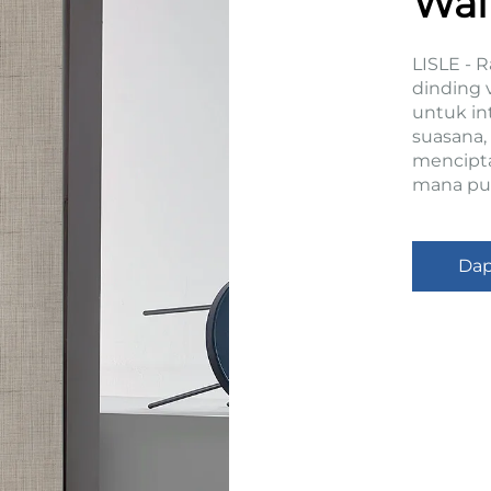
Wal
LISLE -
dinding 
untuk in
suasana,
mencipt
mana pu
Dap