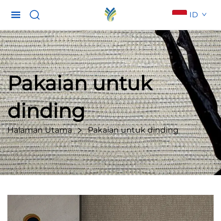
ID
Pakaian untuk
dinding
Halaman Utama
Pakaian untuk dinding