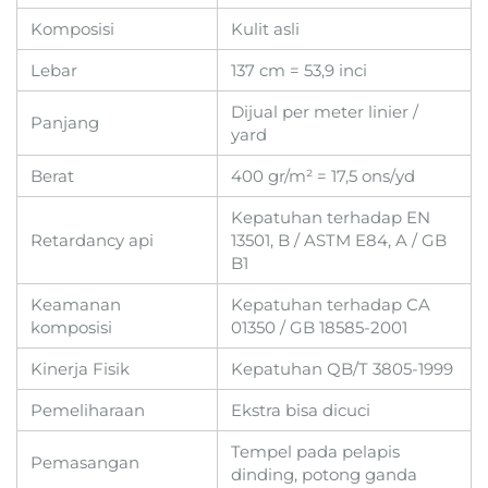
Komposisi
Kulit asli
Lebar
137 cm = 53,9 inci
Dijual per meter linier /
Panjang
yard
Berat
400 gr/m² = 17,5 ons/yd
Kepatuhan terhadap EN
Retardancy api
13501, B / ASTM E84, A / GB
B1
Keamanan
Kepatuhan terhadap CA
komposisi
01350 / GB 18585-2001
Kinerja Fisik
Kepatuhan QB/T 3805-1999
Pemeliharaan
Ekstra bisa dicuci
Tempel pada pelapis
Pemasangan
dinding, potong ganda