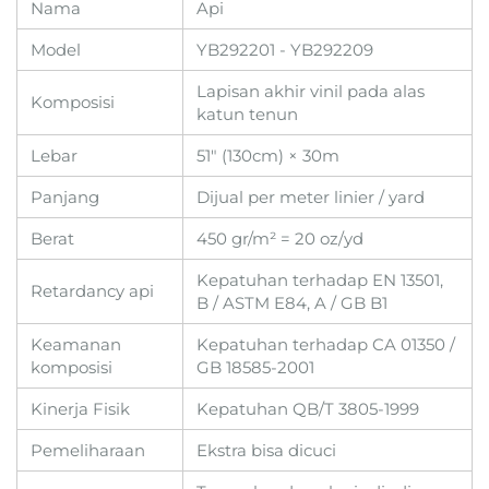
Nama
Api
Model
YB292201 - YB292209
Lapisan akhir vinil pada alas
Komposisi
katun tenun
Lebar
51" (130cm) × 30m
Panjang
Dijual per meter linier / yard
Berat
450 gr/m² = 20 oz/yd
Kepatuhan terhadap EN 13501,
Retardancy api
B / ASTM E84, A / GB B1
Keamanan
Kepatuhan terhadap CA 01350 /
komposisi
GB 18585-2001
Kinerja Fisik
Kepatuhan QB/T 3805-1999
Pemeliharaan
Ekstra bisa dicuci