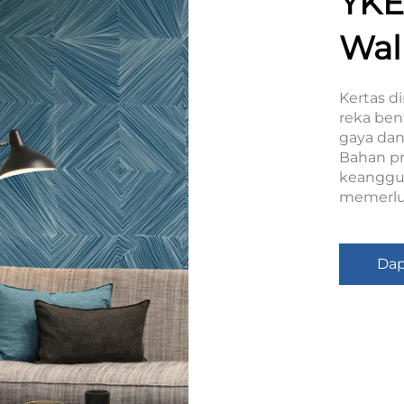
YKE
Wal
Per
Kertas d
reka ben
Din
gaya dan
Bahan p
keanggun
memerluk
Dap