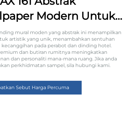
AX 161 Abstrak
lpaper Modern Untuk
abot Dan Hiasan
inding mural moden yang abstrak ini menampilkan
tuk artistik yang unik, menambahkan sentuhan
ding Hotel
 kecanggihan pada perabot dan dinding hotel.
remium dan butiran rumitnya meningkatkan
an dan personaliti mana-mana ruang. Jika anda
an perkhidmatan sampel, sila hubungi kami.
atkan Sebut Harga Percuma