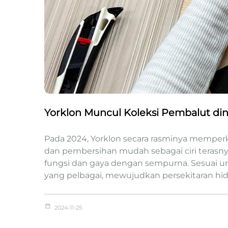
Yorklon Muncul Koleksi Pembalut di
Pada 2024, Yorklon secara rasminya memperke
dan pembersihan mudah sebagai ciri terasny
fungsi dan gaya dengan sempurna. Sesuai u
yang pelbagai, mewujudkan persekitaran hid
2024-11-25