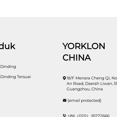
duk
YORKLON
CHINA
 Dinding
 Dinding Tersuai
18/F Menara Cheng Qi, No
An Road, Daerah Liwan, 51
Guangzhou, China
[email protected]
+86（020） 81272666