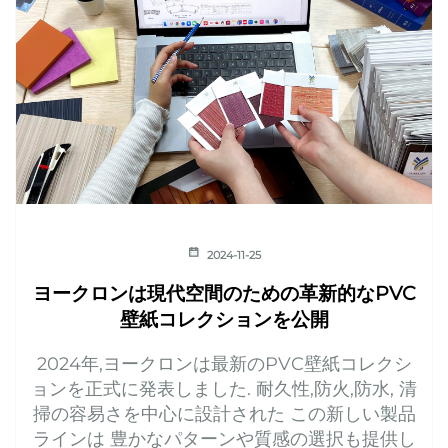
2024-11-25
ヨークロンは現代空間のための革新的なPVC
壁紙コレクションを公開
2024年,ヨークロンは最新のPVC壁紙コレクシ
ョンを正式に発表しました. 耐久性,防火,防水, 清
掃の容易さを中心に設計された この新しい製品
ラインは 豊かなパターンや質感の選択も提供し