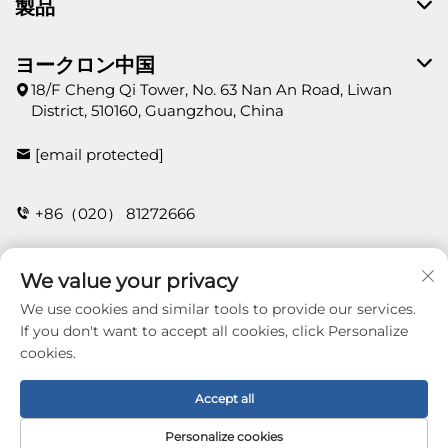
製品
ヨークロン中国
18/F Cheng Qi Tower, No. 63 Nan An Road, Liwan
District, 510160, Guangzhou, China
[email protected]
+86（020） 81272666
We value your privacy
お問い合わせ
We use cookies and similar tools to provide our services.
If you don't want to accept all cookies, click Personalize
cookies.
Copyright © 2026 Guangzhou Yorklon Wallcoverings
Limited. All right reserved -
プライバシーポリシー
Accept all
Personalize cookies