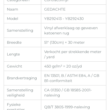
Naam
GEDACHTE
Model
YB292413 - YB292430
Vinyl afwerklaag op geweven
Samenstelling
katoenen rug
Breedte
51" (130cm) × 30 meter
Verkocht per strekkende meter
Lengte
/ yard
Gewicht
450 gr/m² = 20 oz/yd
EN 13501, B / ASTM E84, A / GB
Brandvertraging
B1-conformiteit
Samenstelling
CA 01350 / GB 18585-2001-
veiligheid
naleving
Fysieke
QB/T 3805-1999-naleving
prestaties