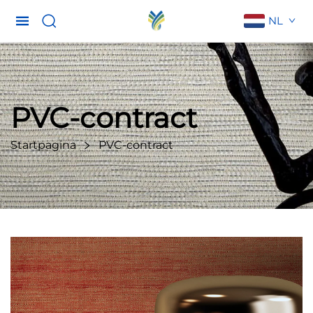
NL
PVC-contract
Startpagina
PVC-contract