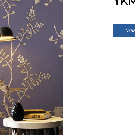
YKM
Vra