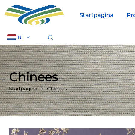
Startpagina
Pr
NL
Chinees
Startpagina
Chinees