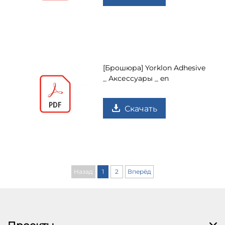
[Брошюра] Yorklon Adhesive
_ Аксессуары _ en
Скачать
Назад
1
2
Вперёд